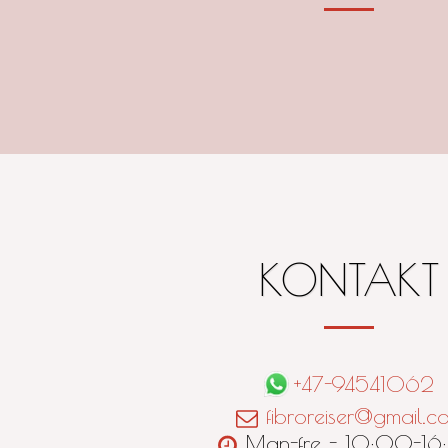
KONTAKT
+47-94541062
fibroreiser@gmail.c
Man-fre - 10:00-1