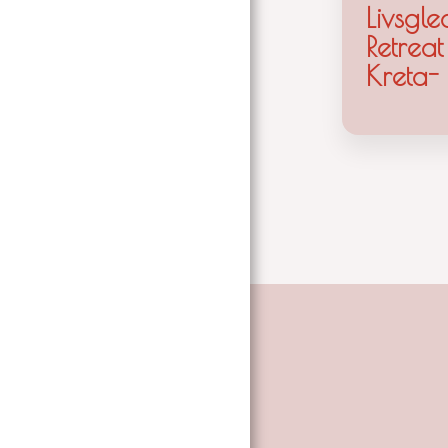
Livsgle
Retreat
Kreta-