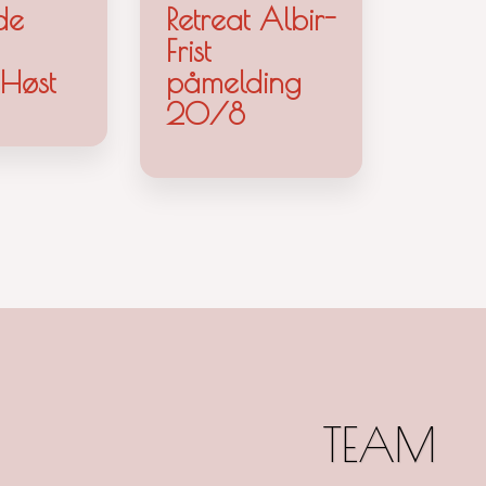
de
Retreat Albir-
Frist
 Høst
påmelding
20/8
TEAM